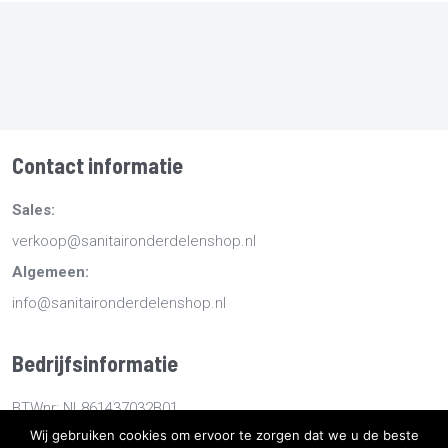
Contact informatie
Sales:
verkoop@sanitaironderdelenshop.nl
Algemeen:
info@sanitaironderdelenshop.nl
Bedrijfsinformatie
BTWnr: NL861437032B01
Wij gebruiken cookies om ervoor te zorgen dat we u de beste
KvKnr: 78527112