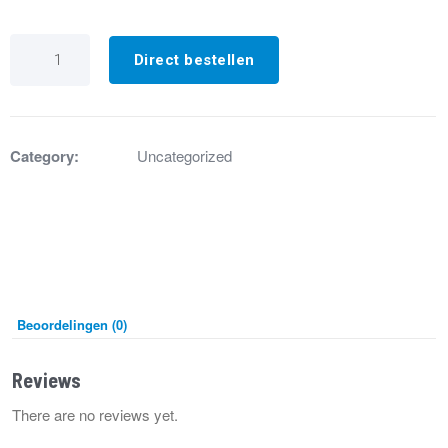
GX6730
Branderisolatie
Direct bestellen
XR
/
HR
80-
100-
Category:
Uncategorized
120
aantal
Beoordelingen (0)
Reviews
There are no reviews yet.