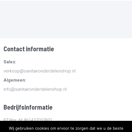
Contact informatie
Sales:
verkoop@sanitaironderdelenshop.nl
Algemeen:
info@sanitaironderdelenshop.nl
Bedrijfsinformatie
BTWnr: NL861437032B01
Wij gebruiken cookies om ervoor te zorgen dat we u de beste
KvKnr: 78527112