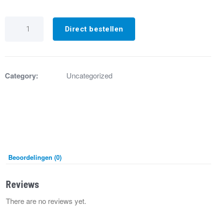
GX3932
Drukverschilschakelaar
Direct bestellen
instelbaar
20-
300
Pa
aantal
Category:
Uncategorized
Beoordelingen (0)
Reviews
There are no reviews yet.