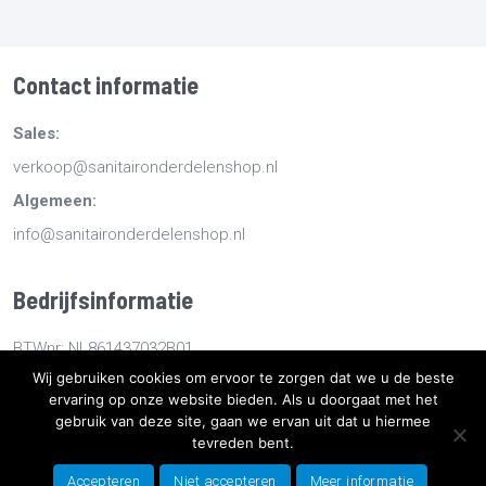
Contact informatie
Sales:
verkoop@sanitaironderdelenshop.nl
Algemeen:
info@sanitaironderdelenshop.nl
Bedrijfsinformatie
BTWnr: NL861437032B01
Wij gebruiken cookies om ervoor te zorgen dat we u de beste
KvKnr: 78527112
ervaring op onze website bieden. Als u doorgaat met het
gebruik van deze site, gaan we ervan uit dat u hiermee
Copyright
2026
Sanitaironderdelenshop.nl
-
Retourneren -
tevreden bent.
Bestellen en bezorgen -
Algemene voorwaarden
-
Sitemap
-
Accepteren
Niet accepteren
Meer informatie
Privacyverklaring
- Ontwikkeld door Best4u Group B.V.