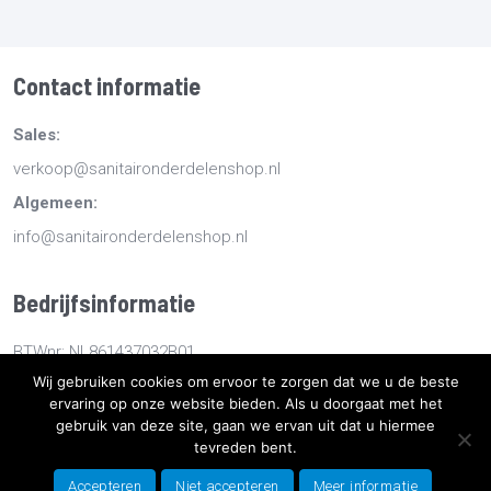
Contact informatie
Sales:
verkoop@sanitaironderdelenshop.nl
Algemeen:
info@sanitaironderdelenshop.nl
Bedrijfsinformatie
BTWnr: NL861437032B01
Wij gebruiken cookies om ervoor te zorgen dat we u de beste
KvKnr: 78527112
ervaring op onze website bieden. Als u doorgaat met het
gebruik van deze site, gaan we ervan uit dat u hiermee
Copyright
2026
Sanitaironderdelenshop.nl
-
Retourneren -
tevreden bent.
Bestellen en bezorgen -
Algemene voorwaarden
-
Sitemap
-
Accepteren
Niet accepteren
Meer informatie
Privacyverklaring
- Ontwikkeld door Best4u Group B.V.