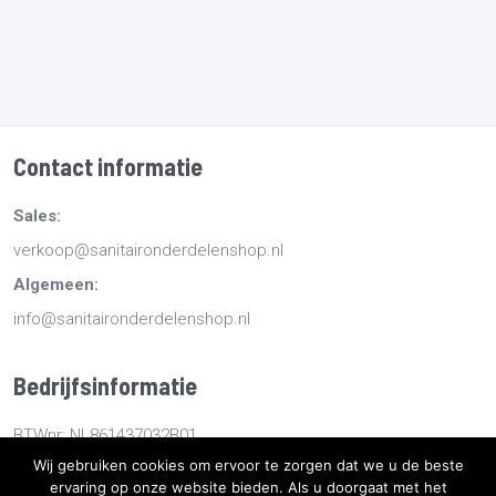
Contact informatie
Sales:
verkoop@sanitaironderdelenshop.nl
Algemeen:
info@sanitaironderdelenshop.nl
Bedrijfsinformatie
BTWnr: NL861437032B01
Wij gebruiken cookies om ervoor te zorgen dat we u de beste
KvKnr: 78527112
ervaring op onze website bieden. Als u doorgaat met het