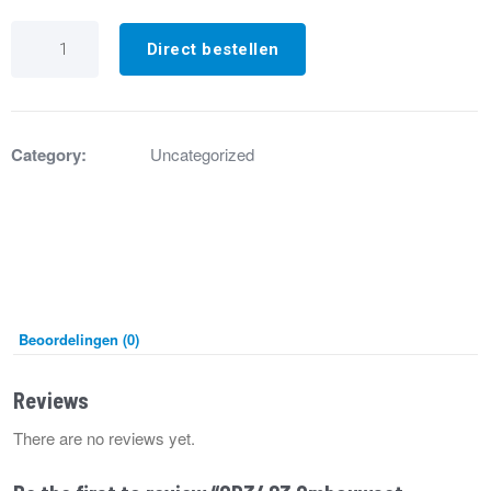
GD3423
Ombouwset
Direct bestellen
propaan
DHX
75
aantal
Category:
Uncategorized
Beoordelingen (0)
Reviews
There are no reviews yet.