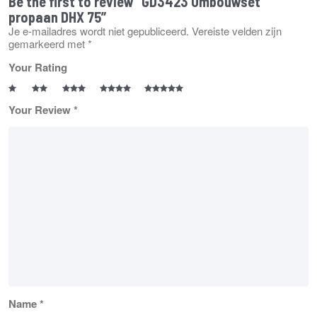
Be the first to review “GD3423 Ombouwset
propaan DHX 75”
Je e-mailadres wordt niet gepubliceerd.
Vereiste velden zijn
gemarkeerd met
*
Your Rating
Your Review
*
Name
*