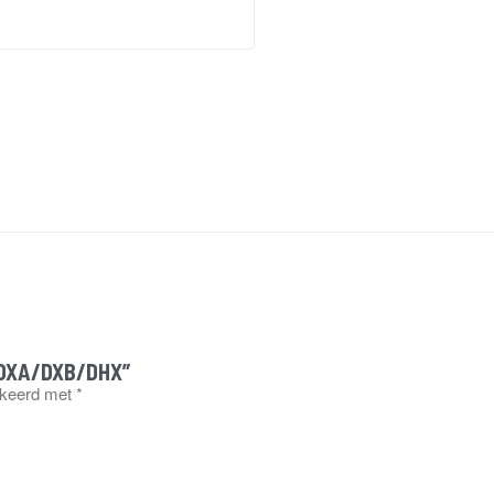
t DXA/DXB/DHX”
rkeerd met
*