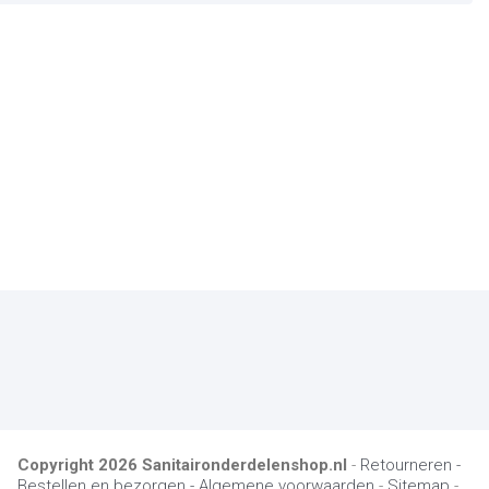
Copyright
2026
Sanitaironderdelenshop.nl
-
Retourneren -
Bestellen en bezorgen -
Algemene voorwaarden
-
Sitemap
-