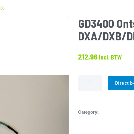
HX
GD3400 Ont
DXA/DXB/D
212,96
Incl. BTW
GD3400
Ontsteekkabels
Direct b
set
DXA/DXB/DHX
aantal
Category: