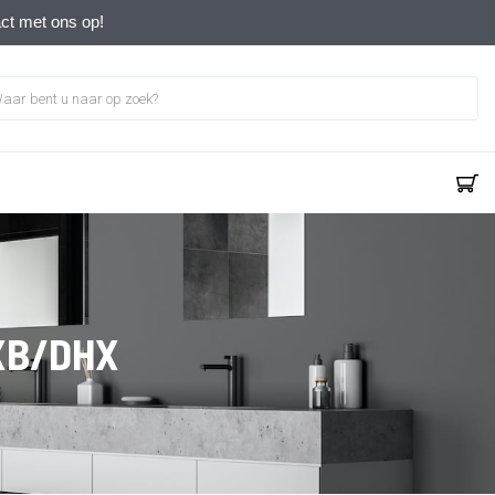
act met ons op!
DXB/DHX