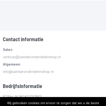
Contact informatie
Sales:
verkoop@sanitaironderdelenshop.nl
Algemeen:
info@sanitaironderdelenshop.nl
Bedrijfsinformatie
BTWnr: NL861437032B01
Wij gebruiken cookies om ervoor te zorgen dat we u de beste
KvKnr: 78527112