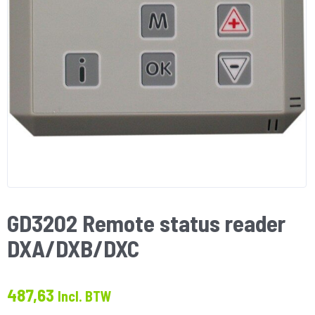
GD3202 Remote status reader
DXA/DXB/DXC
487,63
Incl. BTW