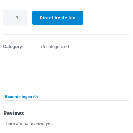
GD3202
Remote
Direct bestellen
status
reader
DXA/DXB/DXC
aantal
Category:
Uncategorized
Beoordelingen (0)
Reviews
There are no reviews yet.