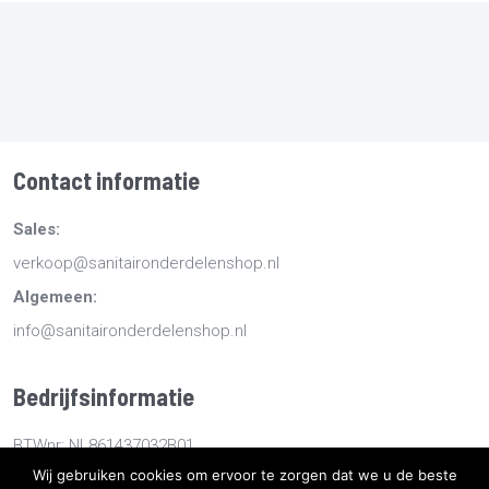
Contact informatie
Sales:
verkoop@sanitaironderdelenshop.nl
Algemeen:
info@sanitaironderdelenshop.nl
Bedrijfsinformatie
BTWnr: NL861437032B01
Wij gebruiken cookies om ervoor te zorgen dat we u de beste
KvKnr: 78527112