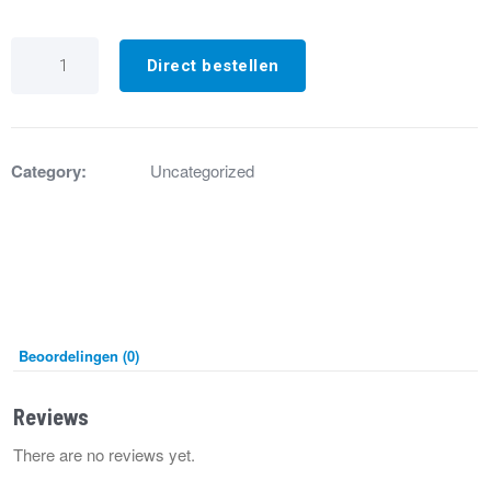
GD3202
Remote
Direct bestellen
status
reader
DXA/DXB/DXC
aantal
Category:
Uncategorized
Beoordelingen (0)
Reviews
There are no reviews yet.