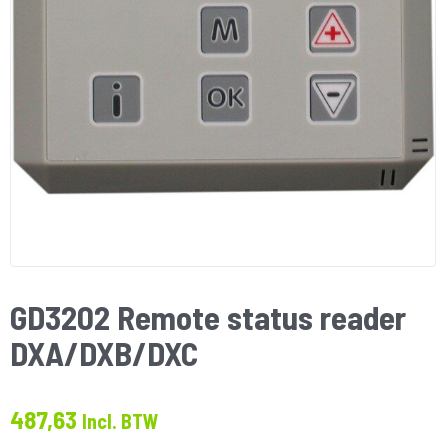
GD3202 Remote status reader
DXA/DXB/DXC
487,63
Incl. BTW