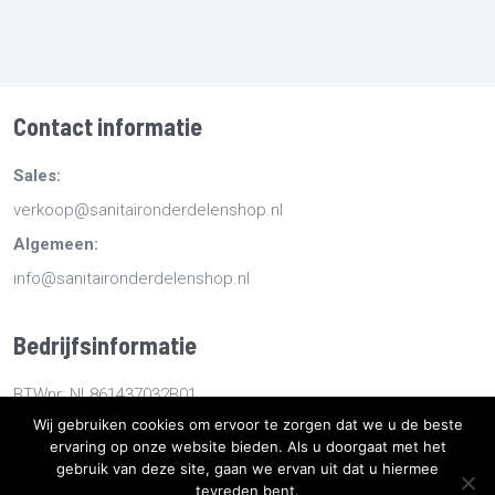
Contact informatie
Sales:
verkoop@sanitaironderdelenshop.nl
Algemeen:
info@sanitaironderdelenshop.nl
Bedrijfsinformatie
BTWnr: NL861437032B01
Wij gebruiken cookies om ervoor te zorgen dat we u de beste
KvKnr: 78527112
ervaring op onze website bieden. Als u doorgaat met het
gebruik van deze site, gaan we ervan uit dat u hiermee
Copyright
2026
Sanitaironderdelenshop.nl
-
Retourneren -
tevreden bent.