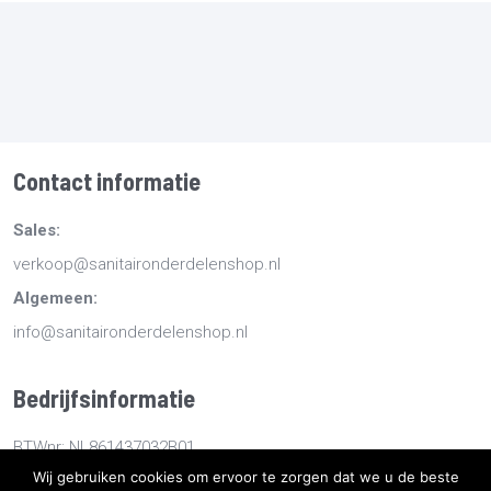
Contact informatie
Sales:
verkoop@sanitaironderdelenshop.nl
Algemeen:
info@sanitaironderdelenshop.nl
Bedrijfsinformatie
BTWnr: NL861437032B01
Wij gebruiken cookies om ervoor te zorgen dat we u de beste
KvKnr: 78527112