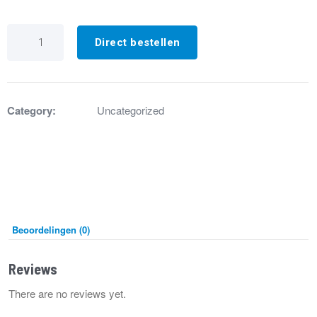
GA8468
Rookgasafvoerbuis
Direct bestellen
+
pakking
HR120
aantal
Category:
Uncategorized
Beoordelingen (0)
Reviews
There are no reviews yet.