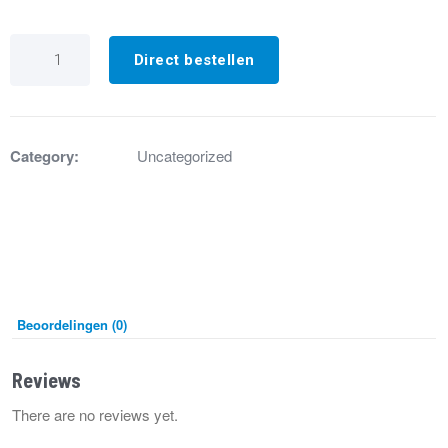
GA8466
Rookgasafvoerbuis
Direct bestellen
+
pakking
HR80..HR100
aantal
Category:
Uncategorized
Beoordelingen (0)
Reviews
There are no reviews yet.