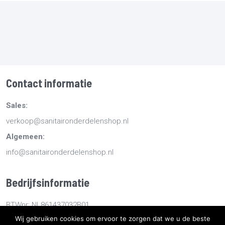
Contact informatie
Sales:
verkoop@sanitaironderdelenshop.nl
Algemeen:
info@sanitaironderdelenshop.nl
Bedrijfsinformatie
BTWnr: NL861437032B01
Wij gebruiken cookies om ervoor te zorgen dat we u de beste
KvKnr: 78527112