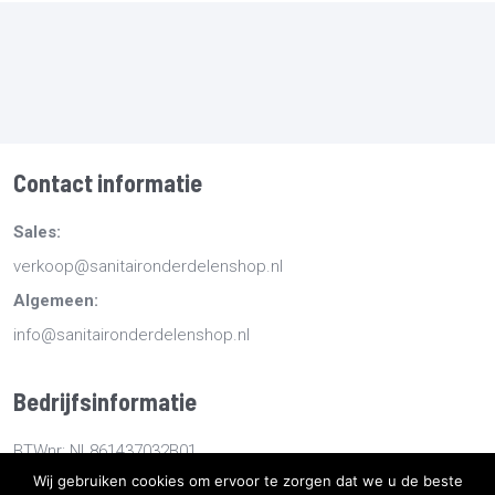
Contact informatie
Sales:
verkoop@sanitaironderdelenshop.nl
Algemeen:
info@sanitaironderdelenshop.nl
Bedrijfsinformatie
BTWnr: NL861437032B01
Wij gebruiken cookies om ervoor te zorgen dat we u de beste
KvKnr: 78527112