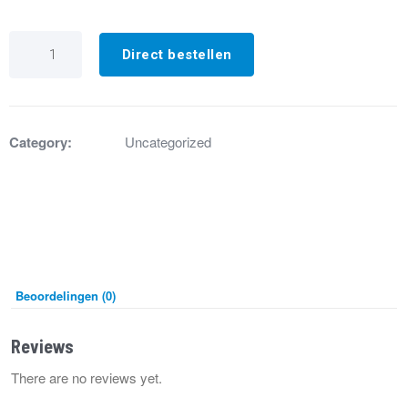
GA8464
Rookgasafvoerbuis
Direct bestellen
+
pakking
HR30..HR60
aantal
Category:
Uncategorized
Beoordelingen (0)
Reviews
There are no reviews yet.