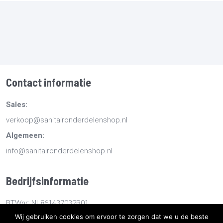
Contact informatie
Sales:
verkoop@sanitaironderdelenshop.nl
Algemeen:
info@sanitaironderdelenshop.nl
Bedrijfsinformatie
BTWnr: NL861437032B01
Wij gebruiken cookies om ervoor te zorgen dat we u de beste
KvKnr: 78527112