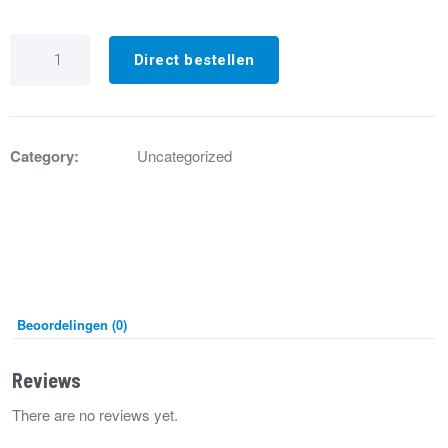
GA8455
Rookgasafvoerbuis
Direct bestellen
+
pakking
XR40..XR60
aantal
Category:
Uncategorized
Beoordelingen (0)
Reviews
There are no reviews yet.