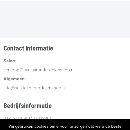
Contact informatie
Sales:
verkoop@sanitaironderdelenshop.nl
Algemeen:
info@sanitaironderdelenshop.nl
Bedrijfsinformatie
BTWnr: NL861437032B01
Wij gebruiken cookies om ervoor te zorgen dat we u de beste
KvKnr: 78527112