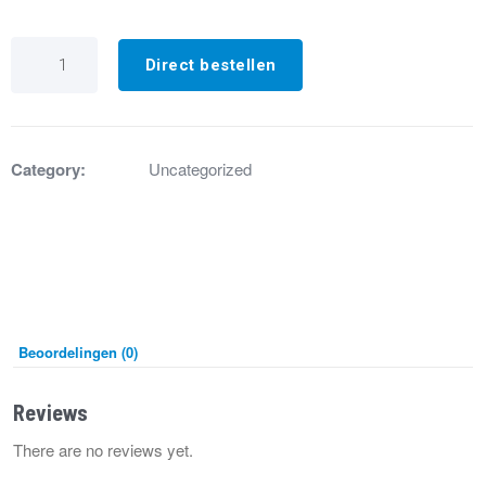
GA8454
Rookgasafvoerbuis
Direct bestellen
+
pakking
XR40+..XR60+
aantal
Category:
Uncategorized
Beoordelingen (0)
Reviews
There are no reviews yet.