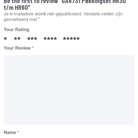
Be the first to review “GA6731 Pakkingset HR30
t/m HR60”
Je e-mailadres wordt niet gepubliceerd.
Vereiste velden zijn
gemarkeerd met
*
Your Rating
Your Review
*
Name
*