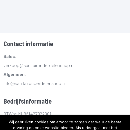
Contact informatie
Sales:
verkoop@sanitaironderdelenshop.nl
Algemeen:
info@sanitaironderdelenshop.nl
Bedrijfsinformatie
BTWnr: NL861437032B01
Wij gebruiken cookies om ervoor te zorgen dat we u de beste
KvKnr: 78527112
ervaring op onze website bieden. Als u doorgaat met het