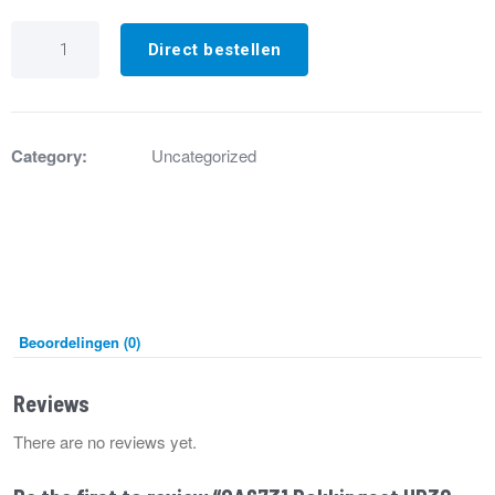
GA6731
Pakkingset
Direct bestellen
HR30
t/m
HR60
aantal
Category:
Uncategorized
Beoordelingen (0)
Reviews
There are no reviews yet.