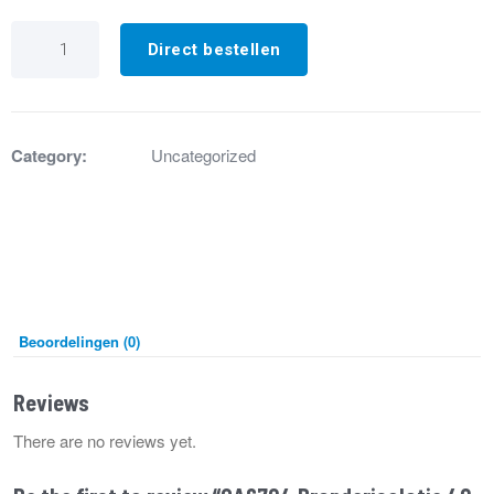
GA6704
Branderisolatie
Direct bestellen
40-
50-
60
Argus
aantal
Category:
Uncategorized
Beoordelingen (0)
Reviews
There are no reviews yet.