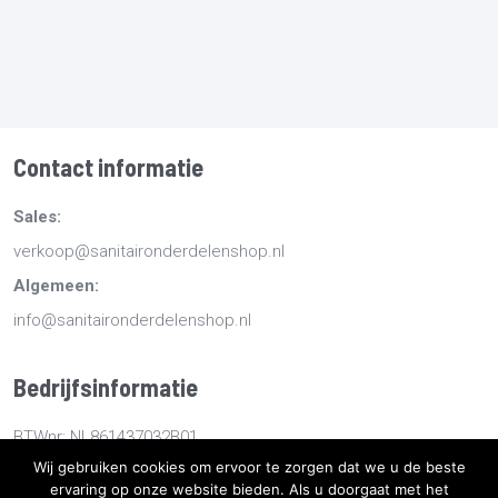
Contact informatie
Sales:
verkoop@sanitaironderdelenshop.nl
Algemeen:
info@sanitaironderdelenshop.nl
Bedrijfsinformatie
BTWnr: NL861437032B01
Wij gebruiken cookies om ervoor te zorgen dat we u de beste
KvKnr: 78527112
ervaring op onze website bieden. Als u doorgaat met het