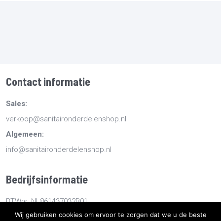
Contact informatie
Sales:
verkoop@sanitaironderdelenshop.nl
Algemeen:
info@sanitaironderdelenshop.nl
Bedrijfsinformatie
BTWnr: NL861437032B01
Wij gebruiken cookies om ervoor te zorgen dat we u de beste
KvKnr: 78527112