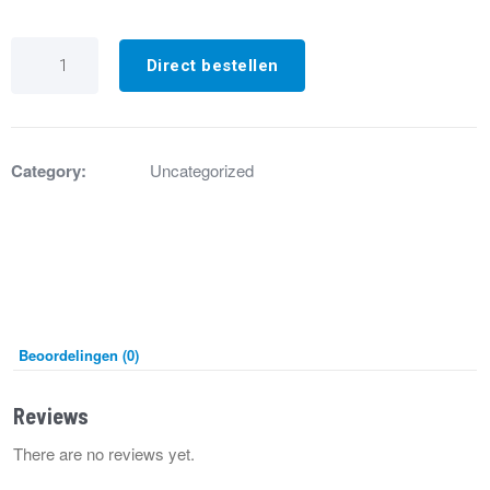
GA5902
Branderautomaat
Direct bestellen
XR/HR
166HC
aantal
Category:
Uncategorized
Beoordelingen (0)
Reviews
There are no reviews yet.