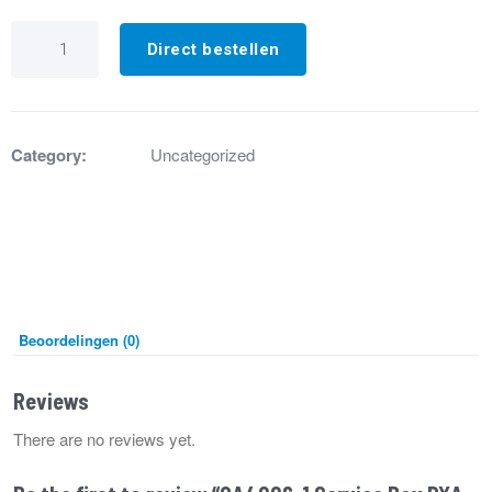
GA4006-
1
Direct bestellen
Service
Box
DXA
versie
4
Category:
Uncategorized
aantal
Beoordelingen (0)
Reviews
There are no reviews yet.