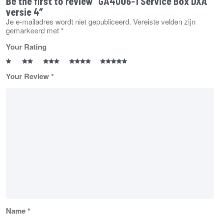
Be the first to review “GA4006-1 Service Box DXA
versie 4”
Je e-mailadres wordt niet gepubliceerd.
Vereiste velden zijn
gemarkeerd met
*
Your Rating
Your Review
*
Name
*