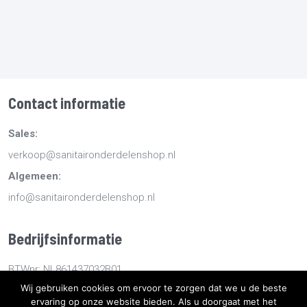
Contact informatie
Sales:
verkoop@sanitaironderdelenshop.nl
Algemeen:
info@sanitaironderdelenshop.nl
Bedrijfsinformatie
BTWnr: NL861437032B01
Wij gebruiken cookies om ervoor te zorgen dat we u de beste
KvKnr: 78527112
ervaring op onze website bieden. Als u doorgaat met het