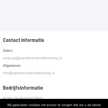
Contact informatie
Sales:
verkoop@sanitaironderdelenshop.nl
Algemeen:
info@sanitaironderdelenshop.nl
Bedrijfsinformatie
BTWnr: NL861437032B01
Wij gebruiken cookies om ervoor te zorgen dat we u de beste
KvKnr: 78527112