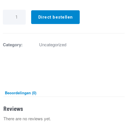
GA3206
Brander
Direct bestellen
tbv
XR10
lengte
126.2
mm
Category:
Uncategorized
aantal
Beoordelingen (0)
Reviews
There are no reviews yet.