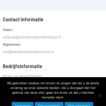
Contact informatie
Sales:
verkoop@sanitaironderdelenshop.nl
Algemeen:
info@sanitaironderdelenshop.nl
Bedrijfsinformatie
BTWnr: NL861437032B01
Wij gebruiken cookies om ervoor te zorgen dat we u de beste
KvKnr: 78527112
ervaring op onze website bieden. Als u doorgaat met het
gebruik van deze site, gaan we ervan uit dat u hiermee
tevreden bent.
Copyright
2026
Sanitaironderdelenshop.nl
-
Retourneren -
Bestellen en bezorgen -
Algemene voorwaarden
-
Sitemap
-
Accepteren
Niet accepteren
Meer informatie