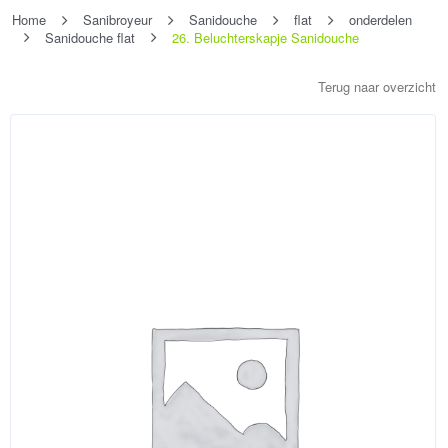
Home
Sanibroyeur
Sanidouche
flat
onderdelen
Sanidouche flat
26. Beluchterskapje Sanidouche
Terug naar overzicht