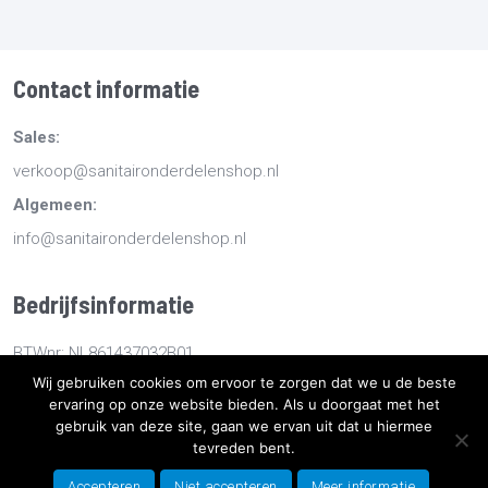
Contact informatie
Sales:
verkoop@sanitaironderdelenshop.nl
Algemeen:
info@sanitaironderdelenshop.nl
Bedrijfsinformatie
BTWnr: NL861437032B01
Wij gebruiken cookies om ervoor te zorgen dat we u de beste
KvKnr: 78527112
ervaring op onze website bieden. Als u doorgaat met het
gebruik van deze site, gaan we ervan uit dat u hiermee
tevreden bent.
Copyright
2026
Sanitaironderdelenshop.nl
-
Retourneren -
Bestellen en bezorgen -
Algemene voorwaarden
-
Sitemap
-
Accepteren
Niet accepteren
Meer informatie