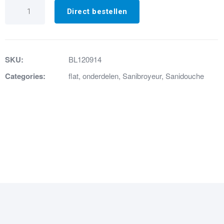
26.
Beluchterskapje
Direct bestellen
Sanidouche
aantal
SKU:
BL120914
Categories:
flat
,
onderdelen
,
Sanibroyeur
,
Sanidouche