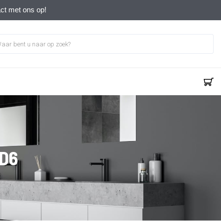
act met ons op!
 D6