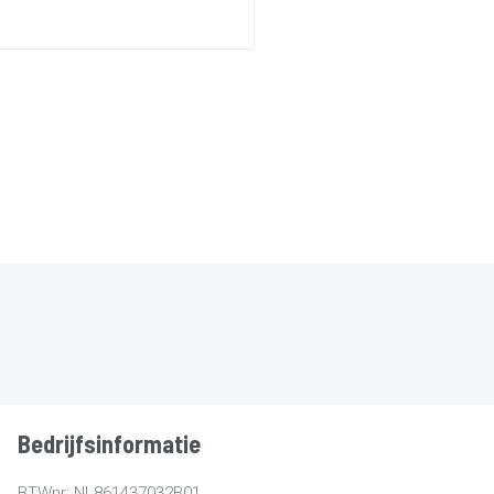
Bedrijfsinformatie
BTWnr: NL861437032B01