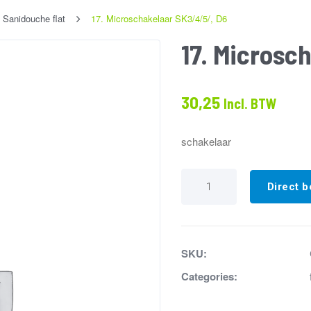
Sanidouche flat
17. Microschakelaar SK3/4/5/, D6
17. Microsc
30,25
Incl. BTW
schakelaar
17.
Microschakelaar
Direct b
SK3/4/5/,
D6
aantal
SKU:
Categories: