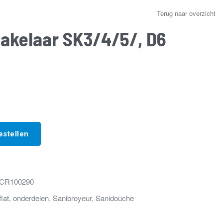
Terug naar overzicht
hakelaar SK3/4/5/, D6
estellen
CR100290
flat
,
onderdelen
,
Sanibroyeur
,
Sanidouche