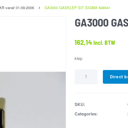
 XR vanaf 01-09-2006
GA3000 GASKLEP SIT SIGMA 848041
GA3000 GAS
162,14
Incl. BTW
klep
GA3000
GASKLEP
Direct b
SIT
SIGMA
848041
aantal
SKU:
Categories: