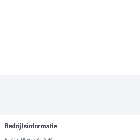
Bedrijfsinformatie
BTWnr: NL861437032B01