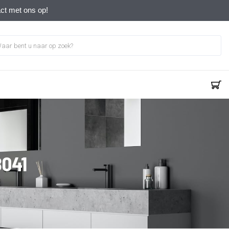
act met ons op!
041