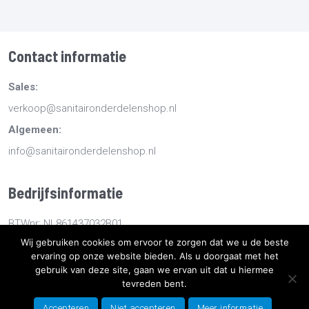
Contact informatie
Sales:
verkoop@sanitaironderdelenshop.nl
Algemeen:
info@sanitaironderdelenshop.nl
Bedrijfsinformatie
BTWnr: NL861437032B01
Wij gebruiken cookies om ervoor te zorgen dat we u de beste
KvKnr: 78527112
ervaring op onze website bieden. Als u doorgaat met het
gebruik van deze site, gaan we ervan uit dat u hiermee
tevreden bent.
Copyright
2026
Sanitaironderdelenshop.nl
-
Retourneren -
Bestellen en bezorgen -
Algemene voorwaarden
-
Sitemap
-
Accepteren
Niet accepteren
Meer informatie