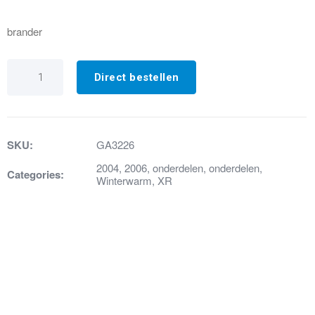
brander
GA3226
BRANDER
Direct bestellen
OMBOUWSET
XR
20
PROPAAN
aantal
SKU:
GA3226
2004
,
2006
,
onderdelen
,
onderdelen
,
Categories:
Winterwarm
,
XR