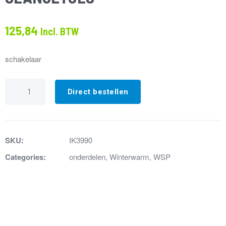
125,84
Incl. BTW
schakelaar
IK3990
DRUKS..
Direct bestellen
C6065AH
1020
74Pa
na
01-
SKU:
IK3990
04-
2000
Categories:
onderdelen
,
Winterwarm
,
WSP
2
SLANGETJES
aantal