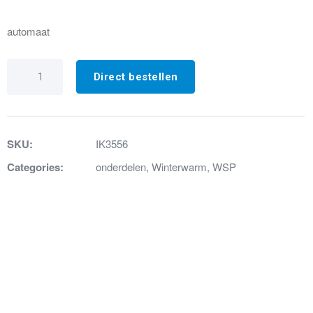
automaat
IK3556
SIT
Direct bestellen
AUTOMAAT
0.579.503
(vervangt
DBC
577)
SKU:
IK3556
aantal
Categories:
onderdelen
,
Winterwarm
,
WSP