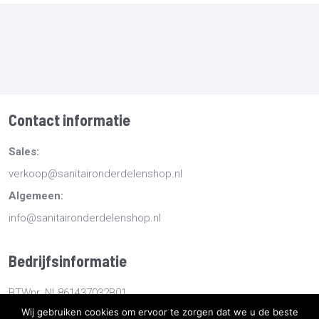
Contact informatie
Sales:
verkoop@sanitaironderdelenshop.nl
Algemeen:
info@sanitaironderdelenshop.nl
Bedrijfsinformatie
BTWnr: NL861437032B01
Wij gebruiken cookies om ervoor te zorgen dat we u de beste
KvKnr: 78527112