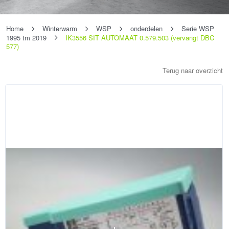
Home
Winterwarm
WSP
onderdelen
Serie WSP
1995 tm 2019
IK3556 SIT AUTOMAAT 0.579.503 (vervangt DBC
577)
Terug naar overzicht