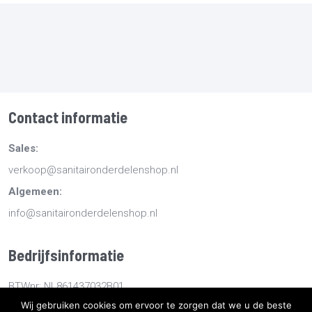
Contact informatie
Sales:
verkoop@sanitaironderdelenshop.nl
Algemeen:
info@sanitaironderdelenshop.nl
Bedrijfsinformatie
BTWnr: NL861437032B01
Wij gebruiken cookies om ervoor te zorgen dat we u de beste
KvKnr: 78527112