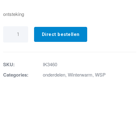
ontsteking
IK3460
ONTST.IONISATIE
Direct bestellen
ELECTRODE
50
CM
HONEYWELL
aantal
SKU:
IK3460
Categories:
onderdelen
,
Winterwarm
,
WSP