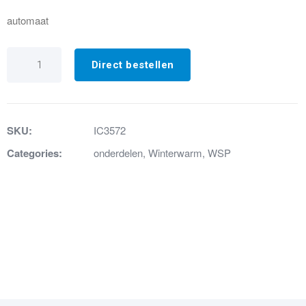
automaat
IC3572
BRANDERAUTOMAAT
Direct bestellen
WRU
S4565R1006
aantal
SKU:
IC3572
Categories:
onderdelen
,
Winterwarm
,
WSP