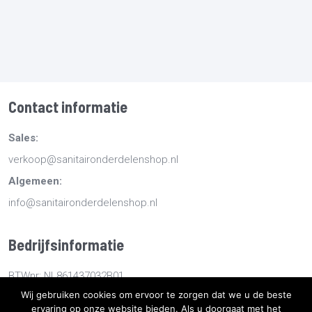
Contact informatie
Sales:
verkoop@sanitaironderdelenshop.nl
Algemeen:
info@sanitaironderdelenshop.nl
Bedrijfsinformatie
BTWnr: NL861437032B01
Wij gebruiken cookies om ervoor te zorgen dat we u de beste
KvKnr: 78527112
ervaring op onze website bieden. Als u doorgaat met het