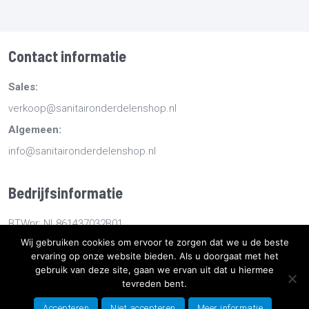
Contact informatie
Sales:
verkoop@sanitaironderdelenshop.nl
Algemeen:
info@sanitaironderdelenshop.nl
Bedrijfsinformatie
BTWnr: NL861437032B01
Wij gebruiken cookies om ervoor te zorgen dat we u de beste
KvKnr: 78527112
ervaring op onze website bieden. Als u doorgaat met het
gebruik van deze site, gaan we ervan uit dat u hiermee
tevreden bent.
Copyright
2026
Sanitaironderdelenshop.nl
-
Retourneren -
Bestellen en bezorgen -
Algemene voorwaarden
-
Sitemap
-
Accepteren
Niet accepteren
Meer informatie