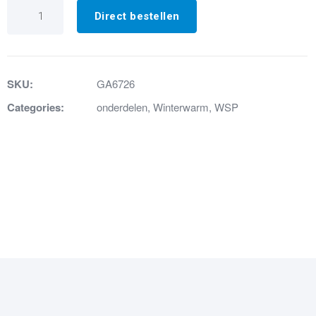
GA6726
PAKKINGSET
Direct bestellen
WSP
aantal
SKU:
GA6726
Categories:
onderdelen
,
Winterwarm
,
WSP