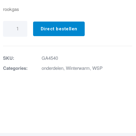
rookgas
GA4540
ROOKGASVENT.EBM
Direct bestellen
G2E120-
DC18
aantal
SKU:
GA4540
Categories:
onderdelen
,
Winterwarm
,
WSP