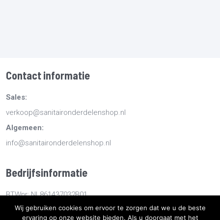
Contact informatie
Sales:
verkoop@sanitaironderdelenshop.nl
Algemeen:
info@sanitaironderdelenshop.nl
Bedrijfsinformatie
BTWnr: NL861437032B01
Wij gebruiken cookies om ervoor te zorgen dat we u de beste
KvKnr: 78527112
ervaring op onze website bieden. Als u doorgaat met het