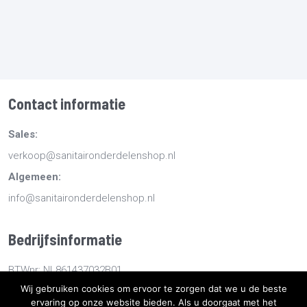
Contact informatie
Sales:
verkoop@sanitaironderdelenshop.nl
Algemeen:
info@sanitaironderdelenshop.nl
Bedrijfsinformatie
BTWnr: NL861437032B01
Wij gebruiken cookies om ervoor te zorgen dat we u de beste
KvKnr: 78527112
ervaring op onze website bieden. Als u doorgaat met het