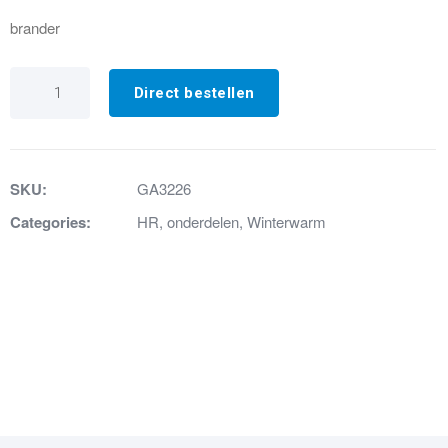
brander
GA3226
BRANDER
Direct bestellen
OMBOUWSET
HR20
PROPAAN
aantal
SKU:
GA3226
Categories:
HR
,
onderdelen
,
Winterwarm