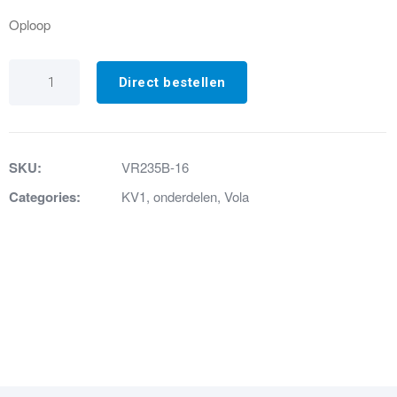
Oploop
VR235B-
16
Direct bestellen
Oploop
245mm
chroom
(100mm
verlengd)
SKU:
VR235B-16
aantal
Categories:
KV1
,
onderdelen
,
Vola