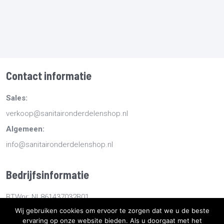
Contact informatie
Sales:
verkoop@sanitaironderdelenshop.nl
Algemeen:
info@sanitaironderdelenshop.nl
Bedrijfsinformatie
BTWnr: NL861437032B01
Wij gebruiken cookies om ervoor te zorgen dat we u de beste
KvKnr: 78527112
ervaring op onze website bieden. Als u doorgaat met het