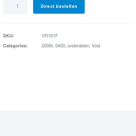
VR161F
Doorstroombegrenzer
Direct bestellen
aantal
SKU:
VR161F
Categories:
200M
,
5400
,
onderdelen
,
Vola