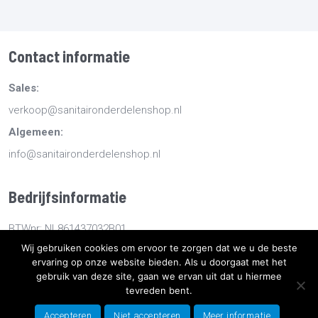
Contact informatie
Sales:
verkoop@sanitaironderdelenshop.nl
Algemeen:
info@sanitaironderdelenshop.nl
Bedrijfsinformatie
BTWnr: NL861437032B01
Wij gebruiken cookies om ervoor te zorgen dat we u de beste
KvKnr: 78527112
ervaring op onze website bieden. Als u doorgaat met het
gebruik van deze site, gaan we ervan uit dat u hiermee
Copyright
2026
Sanitaironderdelenshop.nl
-
Retourneren -
tevreden bent.
Bestellen en bezorgen -
Algemene voorwaarden
-
Sitemap
-
Accepteren
Niet accepteren
Meer informatie
Privacyverklaring
- Ontwikkeld door Best4u Group B.V.