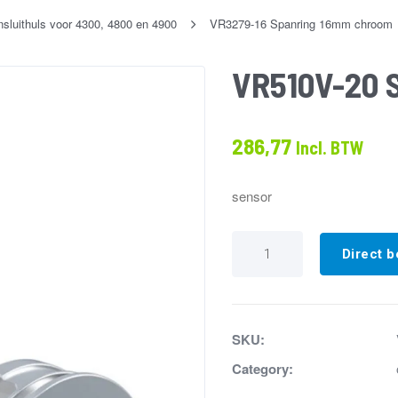
luithuls voor 4300, 4800 en 4900
VR3279-16 Spanring 16mm chroom
VR510V-20 
286,77
Incl. BTW
sensor
VR510V-
20
Direct b
Sensor
geborsteld
RVS
aantal
SKU:
Category: