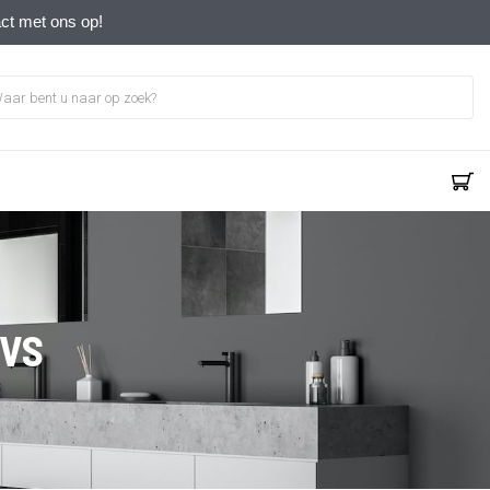
act met ons op!
RVS