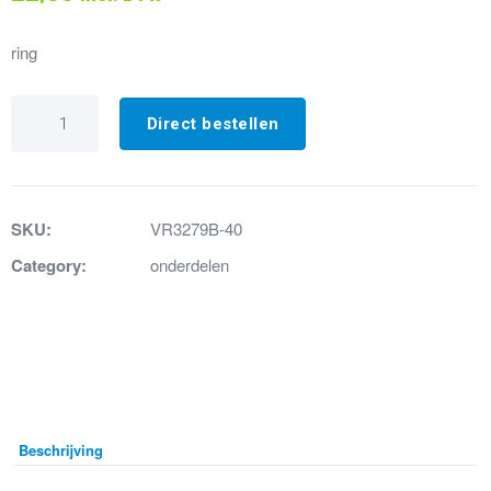
ring
VR3279B-
40
Direct bestellen
Spanring
12mm
geborsteld
RVS
aantal
SKU:
VR3279B-40
Category:
onderdelen
Beschrijving