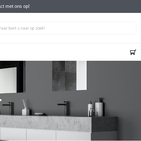
act met ons op!
r