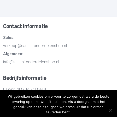
Contact informatie
Sales:
verkoop@sanitaironderdelenshop.nl
Algemeen:
info@sanitaironderdelenshop.nl
Bedrijfsinformatie
BTWnr: NL861437032B01
Wij gebruiken cookies om ervoor te zorgen dat we u de beste
KvKnr: 78527112
ervaring op onze website bieden. Als u doorgaat met het
gebruik van deze site, gaan we ervan uit dat u hiermee
tevreden bent.
Copyright
2026
Sanitaironderdelenshop.nl
-
Retourneren -