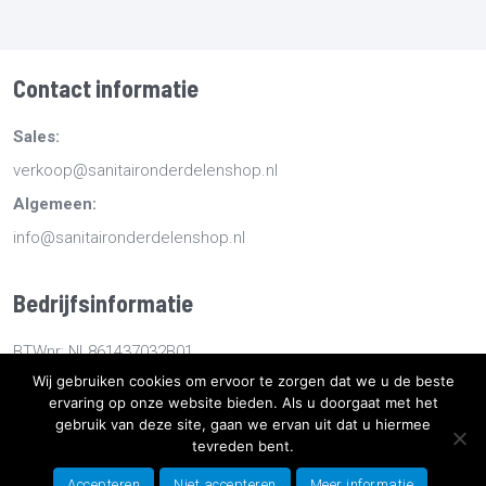
Contact informatie
Sales:
verkoop@sanitaironderdelenshop.nl
Algemeen:
info@sanitaironderdelenshop.nl
Bedrijfsinformatie
BTWnr: NL861437032B01
Wij gebruiken cookies om ervoor te zorgen dat we u de beste
KvKnr: 78527112
ervaring op onze website bieden. Als u doorgaat met het
gebruik van deze site, gaan we ervan uit dat u hiermee
tevreden bent.
Copyright
2026
Sanitaironderdelenshop.nl
-
Retourneren -
Bestellen en bezorgen -
Algemene voorwaarden
-
Sitemap
-
Accepteren
Niet accepteren
Meer informatie