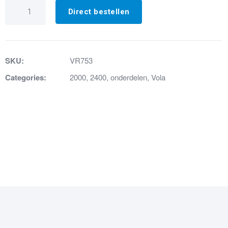
VR753
O-
Direct bestellen
ring
aantal
SKU:
VR753
Categories:
2000
,
2400
,
onderdelen
,
Vola