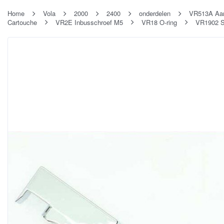
Home
Vola
2000
2400
onderdelen
VR513A Aans
Cartouche
VR2E Inbusschroef M5
VR18 O-ring
VR1902 S