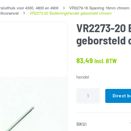
luithuls voor 4300, 4800 en 4900
VR3279-16 Spanring 16mm chroom
iliconenvet
VR2273-20 Bedieningshendel geborsteld chroom
VR2273-20 
geborsteld
83,49
Incl. BTW
hendel
VR2273-
20
Direct b
Bedieningshendel
geborsteld
chroom
aantal
SKU: