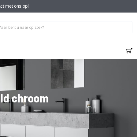
act met ons op!
eld chroom