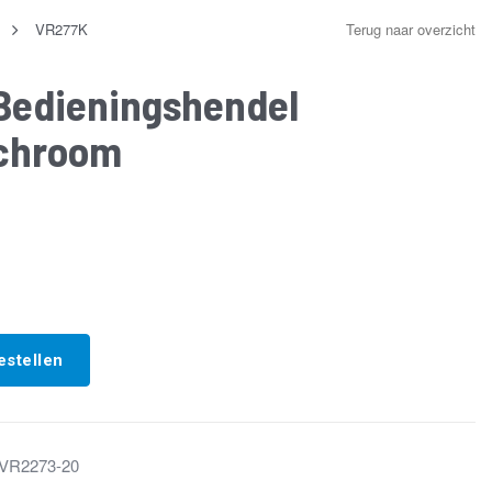
VR277K
Terug naar overzicht
Bedieningshendel
 chroom
estellen
VR2273-20