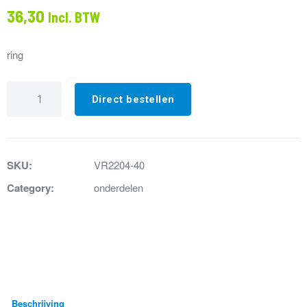
36,30
Incl. BTW
ring
VR2204-
40
Direct bestellen
Spanring
16mm
geborsteld
RVS
aantal
SKU:
VR2204-40
Category:
onderdelen
Beschrijving