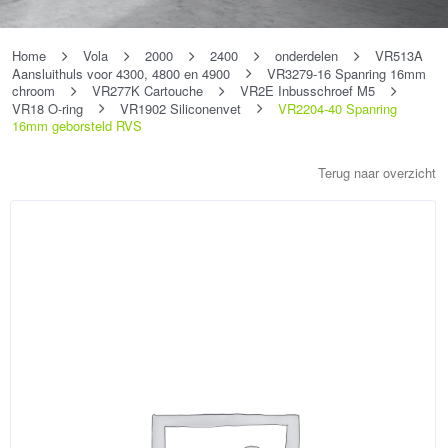
Home
Vola
2000
2400
onderdelen
VR513A
Aansluithuls voor 4300, 4800 en 4900
VR3279-16 Spanring 16mm
chroom
VR277K Cartouche
VR2E Inbusschroef M5
VR18 O-ring
VR1902 Siliconenvet
VR2204-40 Spanring
16mm geborsteld RVS
Terug naar overzicht