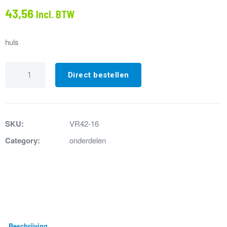
43,56
Incl. BTW
huls
VR42-
16
Direct bestellen
Huls
tbv
omstelknop
uitloop
chroom
SKU:
VR42-16
aantal
Category:
onderdelen
Beschrijving