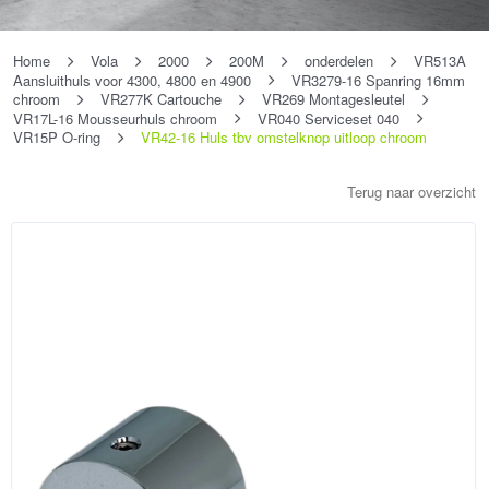
Home
Vola
2000
200M
onderdelen
VR513A
Aansluithuls voor 4300, 4800 en 4900
VR3279-16 Spanring 16mm
chroom
VR277K Cartouche
VR269 Montagesleutel
VR17L-16 Mousseurhuls chroom
VR040 Serviceset 040
VR15P O-ring
VR42-16 Huls tbv omstelknop uitloop chroom
Terug naar overzicht