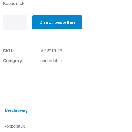
Koppelstuk
VR2019-
16
Direct bestellen
Koppelstuk
chroom
aantal
SKU:
VR2019-16
Category:
onderdelen
Beschrijving
Koppelstuk