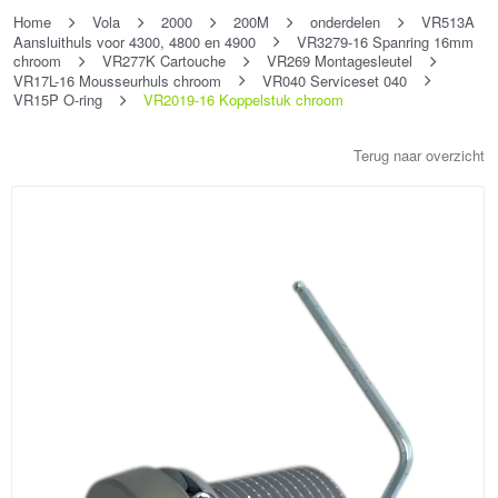
Home
Vola
2000
200M
onderdelen
VR513A
Aansluithuls voor 4300, 4800 en 4900
VR3279-16 Spanring 16mm
chroom
VR277K Cartouche
VR269 Montagesleutel
VR17L-16 Mousseurhuls chroom
VR040 Serviceset 040
VR15P O-ring
VR2019-16 Koppelstuk chroom
Terug naar overzicht