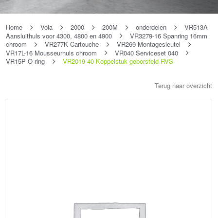
Home
Vola
2000
200M
onderdelen
VR513A
Aansluithuls voor 4300, 4800 en 4900
VR3279-16 Spanring 16mm
chroom
VR277K Cartouche
VR269 Montagesleutel
VR17L-16 Mousseurhuls chroom
VR040 Serviceset 040
VR15P O-ring
VR2019-40 Koppelstuk geborsteld RVS
Terug naar overzicht