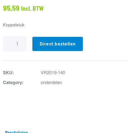
95,59
Incl. BTW
Koppelstuk
VR2019-
40
Direct bestellen
Koppelstuk
geborsteld
RVS
aantal
SKU:
VR2019-140
Category:
onderdelen
Beschrijving