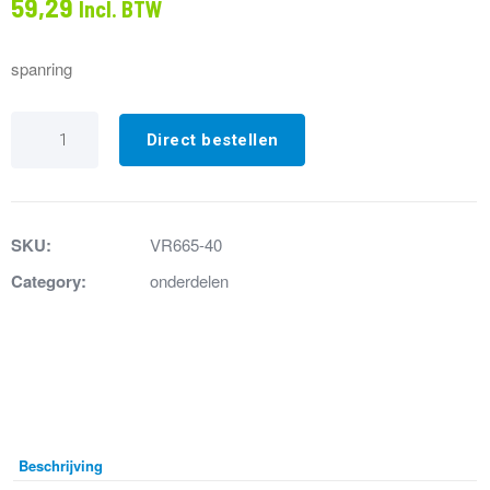
59,29
Incl. BTW
spanring
VR665-
40
Direct bestellen
Spanring
geborsteld
RVS
aantal
SKU:
VR665-40
Category:
onderdelen
Beschrijving