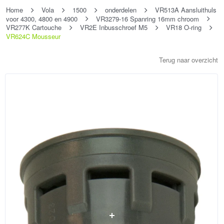
Home
Vola
1500
onderdelen
VR513A Aansluithuls
voor 4300, 4800 en 4900
VR3279-16 Spanring 16mm chroom
VR277K Cartouche
VR2E Inbusschroef M5
VR18 O-ring
VR624C Mousseur
Terug naar overzicht