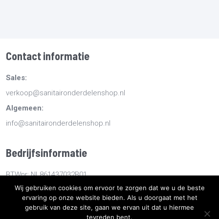
Contact informatie
Sales:
verkoop@sanitaironderdelenshop.nl
Algemeen:
info@sanitaironderdelenshop.nl
Bedrijfsinformatie
BTWnr: NL861437032B01
Wij gebruiken cookies om ervoor te zorgen dat we u de beste
KvKnr: 78527112
ervaring op onze website bieden. Als u doorgaat met het
gebruik van deze site, gaan we ervan uit dat u hiermee
Copyright
2026
Sanitaironderdelenshop.nl
-
Retourneren -
tevreden bent.