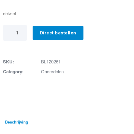
deksel
2a.
Deksel
Direct bestellen
sanibroyeur
ST
Silence
aantal
SKU:
BL120261
Category:
Onderdelen
Beschrijving