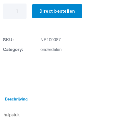
Hulpstuk
sifon
Direct bestellen
sanifloor
3
aantal
SKU:
NP100087
Category:
onderdelen
Beschrijving
hulpstuk