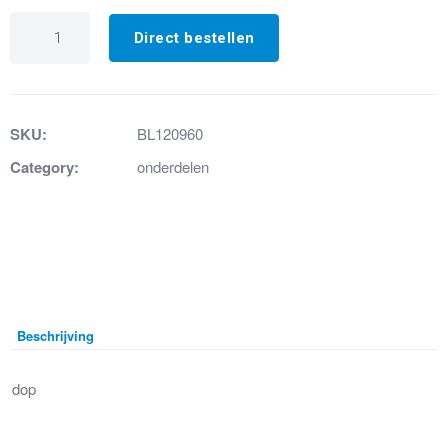
13.
Dopje
Direct bestellen
Floor
aantal
SKU:
BL120960
Category:
onderdelen
Beschrijving
dop